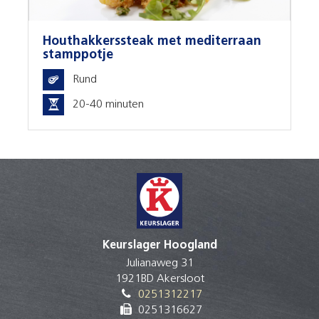
Houthakkerssteak met mediterraan
stamppotje
Rund
20-40 minuten
Keurslager Hoogland
Julianaweg 31
1921BD Akersloot
0251312217
0251316627