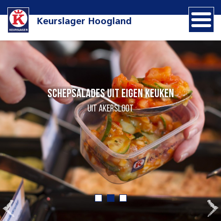
Keurslager Hoogland
Schepsalades uit eigen keuken
Uit Akersloot