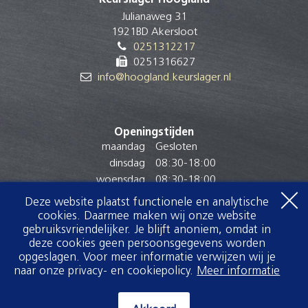
Julianaweg 31
1921BD Akersloot
0251312217
0251316627
info@hoogland.keurslager.nl
Openingstijden
maandag
Gesloten
dinsdag
08:30
-
18:00
woensdag
08:30
-
18:00
donderdag
08:30
-
18:00
Deze website plaatst functionele en analytische
vrijdag
08:30
-
18:00
cookies. Daarmee maken wij onze website
zaterdag
08:00
-
16:00
gebruiksvriendelijker. Je blijft anoniem, omdat in
deze cookies geen persoonsgegevens worden
zondag
Gesloten
opgeslagen. Voor meer informatie verwijzen wij je
naar onze privacy- en cookiepolicy.
Meer informatie