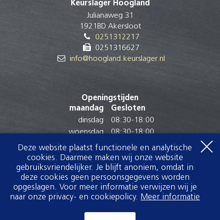
Keurslager Hoogland
Julianaweg 31
1921BD Akersloot
0251312217
0251316627
info@hoogland.keurslager.nl
Openingstijden
maandag
Gesloten
dinsdag
08:30
-
18:00
woensdag
08:30
-
18:00
donderdag
08:30
-
18:00
Deze website plaatst functionele en analytische
vrijdag
08:30
-
18:00
cookies. Daarmee maken wij onze website
gebruiksvriendelijker. Je blijft anoniem, omdat in
zaterdag
08:00
-
16:00
deze cookies geen persoonsgegevens worden
zondag
Gesloten
opgeslagen. Voor meer informatie verwijzen wij je
naar onze privacy- en cookiepolicy.
Meer informatie