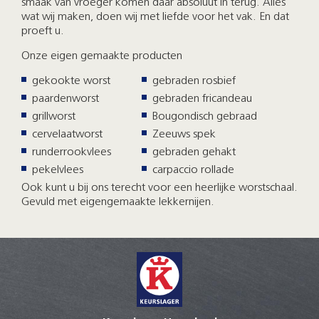
smaak van vroeger komen daar absoluut in terug. Alles
wat wij maken, doen wij met liefde voor het vak. En dat
proeft u.
Onze eigen gemaakte producten
gekookte worst
gebraden rosbief
paardenworst
gebraden fricandeau
grillworst
Bougondisch gebraad
cervelaatworst
Zeeuws spek
runderrookvlees
gebraden gehakt
pekelvlees
carpaccio rollade
Ook kunt u bij ons terecht voor een heerlijke worstschaal.
Gevuld met eigengemaakte lekkernijen.