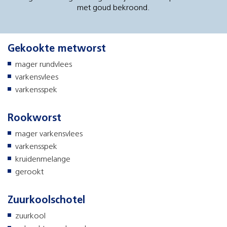
met goud bekroond.
Gekookte metworst
mager rundvlees
varkensvlees
varkensspek
Rookworst
mager varkensvlees
varkensspek
kruidenmelange
gerookt
Zuurkoolschotel
zuurkool