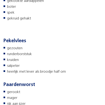
gekookte aardappelen
boter
spek
gekruid gehakt
Pekelvlees
gezouten
runderborststuk
kruiden
salpeter
heerlijk met lever als broodje half om
Paardenworst
gerookt
mager
rijk aan ijzer