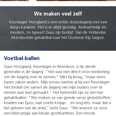
We maken veel zelf
Keurslager Hoogland is een echte dorpsslagerij met een
dorps karakter. Het is er altijd gezellig. Ambachtelijk én
modern, zo typeert Guus zijn bedrijf. Van de Hollandse
Akerslootste gehaktbal naar het Oosterse Kip Saigon.
Voetbal-ballen
Guus Hoogland, Keurslager in Akersloot, is de derde
generatie in de slagerij. “Het was niet direct onze bedoeling
om de slagerij over te nemen,” blikt hij terug, “maar soms
lopen zaken anders. Mijn vrouw werkte al bij een Keurslager.
Het besluit om samen de slagerij van mijn ouders over te
nemen was snel gemaakt.” Het bekendst zijn ze om hun
gehaktballen. “We maken ze van goede verse grondstoffen,
kruiden van Epos, wat zoete ketjap... en nog iets; maar dat is
het geheim van de smid,” lacht Guus. “We leveren ze voor
een klein prijsje aan lokale sportkantines. Een mooie