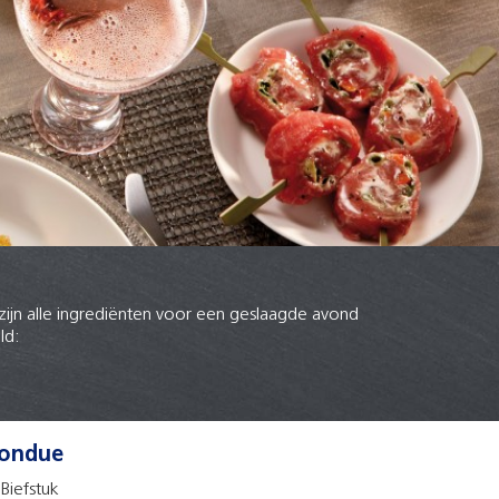
zijn alle ingrediënten voor een geslaagde avond
ld:
ondue
Biefstuk