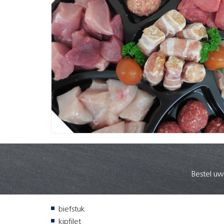
Bestel uw
biefstuk
kipfilet