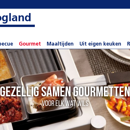
ogland
becue
Gourmet
Maaltijden
Uit eigen keuken
R
Pannetje met lekkers
laat iedereen zelf kiezen