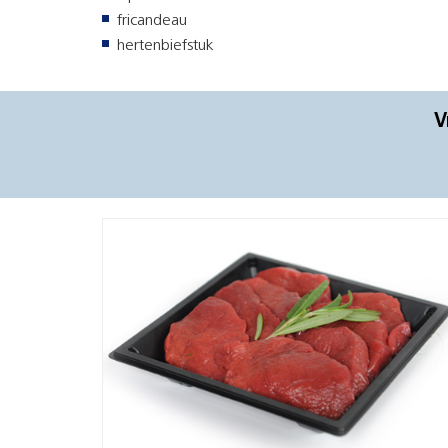
fricandeau
hertenbiefstuk
V