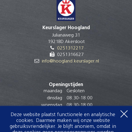
Keurslager Hoogland
Julianaweg 31
1921BD Akersloot
0251312217
0251316627
info@hoogland.keurslager.nl
Openingstijden
maandag
Gesloten
dinsdag
08:30
-
18:00
woensdag
08:30
-
18:00
donderdag
08:30
-
18:00
Deze website plaatst functionele en analytische
vrijdag
08:30
-
18:00
cookies. Daarmee maken wij onze website
gebruiksvriendelijker. Je blijft anoniem, omdat in
zaterdag
08:00
-
16:00