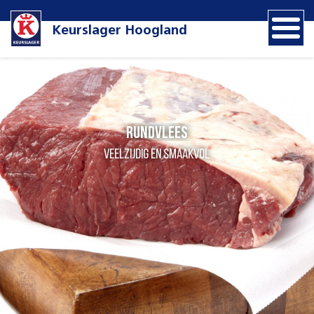
Keurslager Hoogland
Rundvlees
Veelzijdig en smaakvol