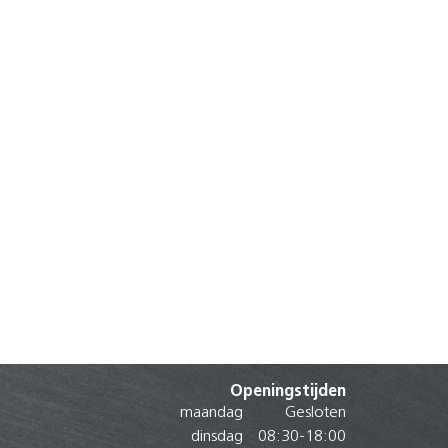
Openingstijden
maandag
Gesloten
dinsdag
08:30
-
18:00