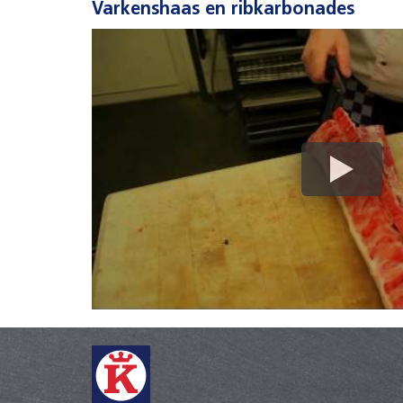
Varkenshaas en ribkarbonades