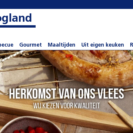
ogland
becue
Gourmet
Maaltijden
Uit eigen keuken
R
Herkomst van ons vlees
Wij kiezen voor kwaliteit