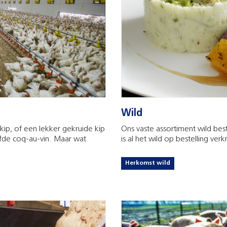
Wild
kip, of een lekker gekruide kip
Ons vaste assortiment wild best
ofde coq-au-vin. Maar wat
is al het wild op bestelling verk
Herkomst wild