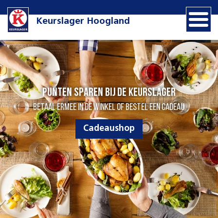
Keurslager Hoogland
Punten sparen bij de Keurslager
Betaal ermee in de winkel of bestel een cadeau
Cadeaushop